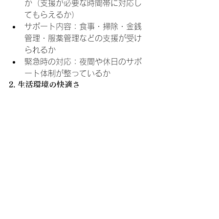
か（支援が必要な時間帯に対応し
てもらえるか）
サポート内容：食事・掃除・金銭
管理・服薬管理などの支援が受け
られるか
緊急時の対応：夜間や休日のサポ
ート体制が整っているか
2. 生活環境の快適さ
部屋の広さと設備：個室か、トイ
レや浴室は共有か
バリアフリー対応：車いすや杖を
使用する人にとって問題がないか
共有スペースの清潔さ：リビング
やキッチンなどの管理状況
3. 立地と周辺環境
買い物の利便性：近くにスーパー
やコンビニがあるか
医療機関のアクセス：かかりつけ
医が通いやすい場所にあるか