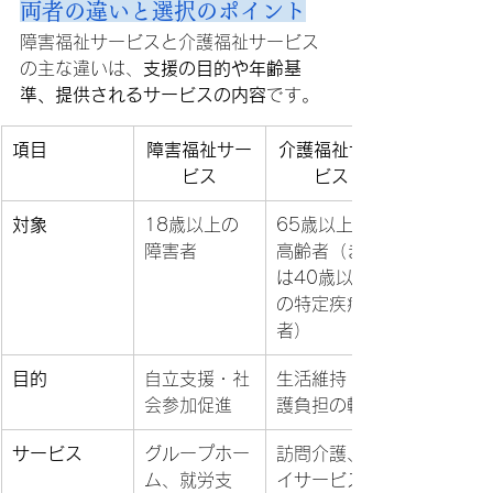
両者の違いと選択のポイント
障害福祉サービスと介護福祉サービス
の主な違いは、
支援の目的や年齢基
準、提供されるサービスの内容
です。
項目
障害福祉サー
介護福祉サー
ビス
ビス
対象
18歳以上の
65歳以上の
障害者
高齢者（また
は40歳以上
の特定疾病
者）
目的
自立支援・社
生活維持・介
会参加促進
護負担の軽減
サービス
グループホー
訪問介護、デ
ム、就労支
イサービス、