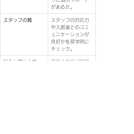
があるか。
スタッフの質
スタッフの対応力
や入居者とのコミ
ュニケーションが
良好かを見学時に
チェック。
料金と契約内容
費用の内訳が明確
で、契約内容が納
得できるものか。
入居者の雰囲気
他の入居者がリラ
ックスして暮らし
ているかを確認す
る。
これらのポイントを意識して見学や問
い合わせを行うと、安心して入居先を